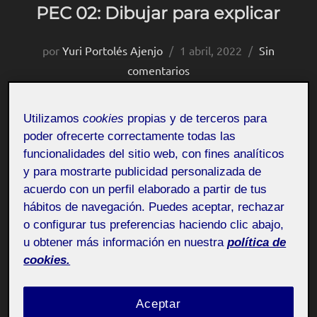
PEC 02: Dibujar para explicar
Publicado
por
Yuri Portolés Ajenjo
1 abril, 2022
Sin
el
comentarios
Taller de dibujo aula 3
Pública
Utilizamos
cookies
propias y de terceros para
poder ofrecerte correctamente todas las
funcionalidades del sitio web, con fines analíticos
Tengo bastante costumbre de utilizar diagramas para
y para mostrarte publicidad personalizada de
estructurar y resumir ideas, de hecho, mi técnica a la
acuerdo con un perfil elaborado a partir de tus
hábitos de navegación. Puedes aceptar, rechazar
hora de estudiar asignaturas teóricas consiste en
o configurar tus preferencias haciendo clic abajo,
sintetizar los conceptos casi en iconos, mucho más
u obtener más información en nuestra
política de
fáciles de recordar y que me permiten desarrollar el
cookies.
tema posteriormente.
Aceptar
Después de leerme absolutamente todos los recursos