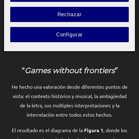
de la PEC y hacerme mis resúmenes, he estructurado
Rechazar
los conceptos que me han parecido más relevantes
sobre cada tema en sendos diagramas.
Configurar
Con esa información he realizado varios bocetos y me
he quedado con los que presento a continuación.
“
Games without frontiers
”
He hecho una valoración desde diferentes puntos de
vista: el contexto histórico y musical, la ambigüedad
de la letra, sus múltiples interpretaciones y la
interrelación entre todos estos hechos.
El resultado es el diagrama de la
Figura 1
, donde los