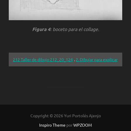
Figura 4
: boceto para el
collage
.
212 Taller de dibujo 212_20_124
.
2. Dibujar para explicar
Copyright © 2026 Yuri Portolés Ajenjo
Inspiro Theme
por
WPZOOM